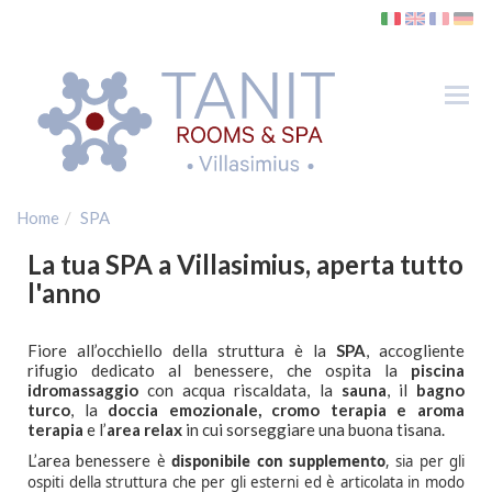
Tog
nav
Camere
SPA
Home
SPA
Dove siamo
La tua SPA a Villasimius, aperta tutto
Villasimius
l'anno
Spiagge
Golf
Fiore all’occhiello della struttura è la
SPA
, accogliente
rifugio dedicato al benessere, che ospita la
piscina
Traghetti
idromassaggio
con acqua riscaldata, la
sauna
, il
bagno
turco
, la
doccia emozionale, cromo terapia e aroma
Gallery
terapia
e l’
area relax
in cui sorseggiare una buona tisana.
Contatti
L’area benessere
è
disponibile con supplemento
, sia per gli
ospiti della struttura che per gli esterni ed è articolata in modo
Offerte Vacanza