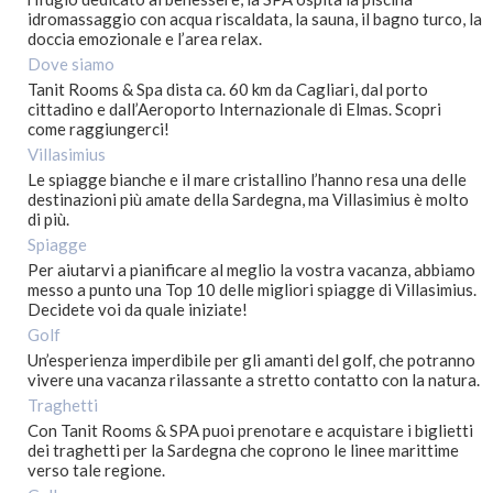
Offerte Vacanza
idromassaggio con acqua riscaldata, la sauna, il bagno turco, la
doccia emozionale e l’area relax.
Dove siamo
Tanit Rooms & Spa dista ca. 60 km da Cagliari, dal porto
cittadino e dall’Aeroporto Internazionale di Elmas. Scopri
come raggiungerci!
Villasimius
Le spiagge bianche e il mare cristallino l’hanno resa una delle
destinazioni più amate della Sardegna, ma Villasimius è molto
di più.
Spiagge
Per aiutarvi a pianificare al meglio la vostra vacanza, abbiamo
messo a punto una Top 10 delle migliori spiagge di Villasimius.
Decidete voi da quale iniziate!
Golf
Un’esperienza imperdibile per gli amanti del golf, che potranno
vivere una vacanza rilassante a stretto contatto con la natura.
Traghetti
Con Tanit Rooms & SPA puoi prenotare e acquistare i biglietti
dei traghetti per la Sardegna che coprono le linee marittime
verso tale regione.