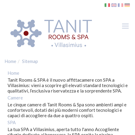
Tog
nav
Camere
SPA
Home
Sitemap
Dove siamo
Home
Villasimius
Tanit Rooms & SPA è il nuovo affittacamere con SPA a
Villasimius: vieni a scoprire gli elevati standard tecnologici e
Spiagge
qualitativi, l’esclusiva riservatezza e la sorprendente SPA.
Golf
Camere
Le cinque camere di Tanit Rooms & Spa sono ambienti ampi e
Traghetti
confortevoli, dotati dei più moderni comfort tecnologici e
capaci di accogliere da due a quattro ospiti.
Gallery
SPA
Contatti
La tua SPA a Villasimius, aperta tutto l'anno Accogliente
rifugio dedicato al benessere, la SPA ospita la piscina