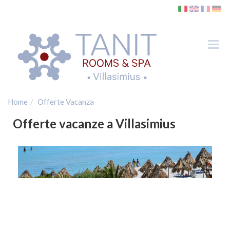
Tog
nav
Camere
SPA
Dove siamo
Home
Offerte Vacanza
Villasimius
Offerte vacanze a Villasimius
Spiagge
Golf
Traghetti
Gallery
Contatti
Offerte Vacanza