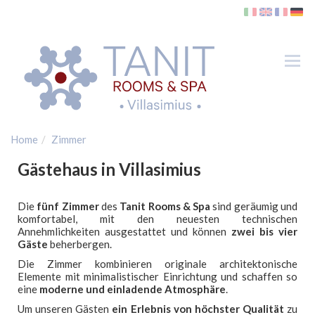
Tog
nav
Home
Zimmer
Zimmer
Gästehaus in Villasimius
SPA
Wo sind wir
Die
fünf Zimmer
des
Tanit Rooms & Spa
sind geräumig und
komfortabel, mit den neuesten technischen
Villasimius
Annehmlichkeiten ausgestattet und können
zwei bis vier
Gäste
beherbergen.
Strände
Die Zimmer kombinieren originale architektonische
Golf
Elemente mit minimalistischer Einrichtung und schaffen so
eine
moderne und einladende Atmosphäre
.
Fähren
Um unseren Gästen
ein Erlebnis von höchster Qualität
zu