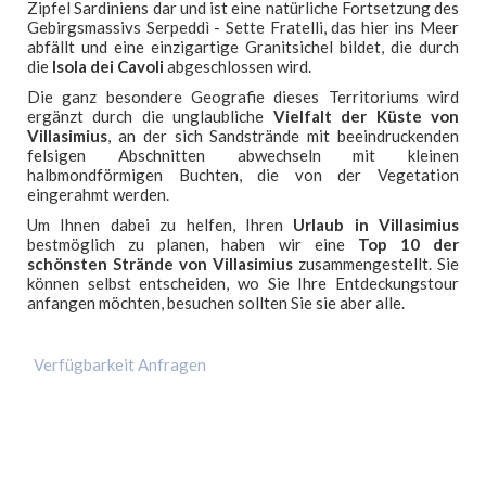
Zipfel Sardiniens dar und ist eine natürliche Fortsetzung des
Villasimius
Gebirgsmassivs Serpeddì - Sette Fratelli, das hier ins Meer
Strände
abfällt und eine einzigartige Granitsichel bildet, die durch
die
Isola dei Cavoli
abgeschlossen wird.
Golf
Die ganz besondere Geografie dieses Territoriums wird
Fähren
ergänzt durch die unglaubliche
Vielfalt der Küste von
Villasimius
, an der sich Sandstrände mit beeindruckenden
Galerie
felsigen Abschnitten abwechseln mit kleinen
halbmondförmigen Buchten, die von der Vegetation
Kontakt
eingerahmt werden.
Urlaub Angebote
Um Ihnen dabei zu helfen, Ihren
Urlaub in Villasimius
bestmöglich zu planen, haben wir eine
Top 10 der
schönsten Strände von Villasimius
zusammengestellt. Sie
können selbst entscheiden, wo Sie Ihre Entdeckungstour
anfangen möchten, besuchen sollten Sie sie aber alle.