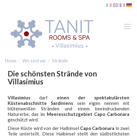
Tog
nav
Home
Wo sind wir
Strände
Die schönsten Strände von
Villasimius
Villasimius
darf
einen der spektakulärsten
Küstenabschnitte Sardiniens
sein eigen nennen mit
blütenweißen Stränden und einem beeindruckenden
Zimmer
Naturerbe, das im
Meeresschutzgebiet Capo Carbonara
SPA
geschützt wird.
Wo sind wir
Diese Küste wird von der Halbinsel
Capo Carbonara
in zwei
Teile unterteilt. Diese Halbinsel stellt den südöstlichsten