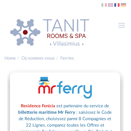
Tog
nav
Chambres
SPA
Home
Où sommes-nous
Ferries
Où sommes-nous
Villasimius
Plages
Golf
Ferries
Gallerie
Contacts